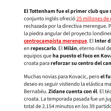
El Tottenham fue el primer club que s
conjunto inglés ofreció
25 millones de
rechazada por la directiva merengue. P
la piedra angular del proyecto londine
centrocampista merengue
. El
Inter d
en
repescarlo
. El
Milán
, eterno rival 
equipos que
ha puesto el foco en Kov
croata para
reforzar su centro del c
Muchas novias para Kovacic, pero
el f
deseo es seguir vistiendo la elástica ma
Bernabéu.
Zidane cuenta con él
. El t
croata. La temporada pasada fue un ju
total de 2.154 minutos en los 39 partid