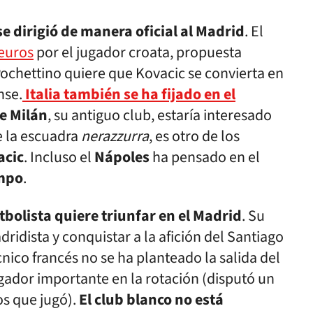
e dirigió de manera oficial al Madrid
. El
 euros
por el jugador croata, propuesta
ochettino quiere que Kovacic se convierta en
nse.
Italia también se ha fijado en el
e Milán
, su antiguo club, estaría interesado
de la escuadra
nerazzurra
, es otro de los
acic
. Incluso el
Nápoles
ha pensado en el
ampo
.
utbolista quiere triunfar en el Madrid
. Su
dridista y conquistar a la afición del Santiago
écnico francés no se ha planteado la salida del
gador importante en la rotación (disputó un
os que jugó).
El club blanco no está