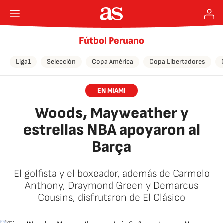
Fútbol Peruano
Liga1
Selección
Copa América
Copa Libertadores
EN MIAMI
Woods, Mayweather y
estrellas NBA apoyaron al
Barça
El golfista y el boxeador, además de Carmelo
Anthony, Draymond Green y Demarcus
Cousins, disfrutaron de El Clásico