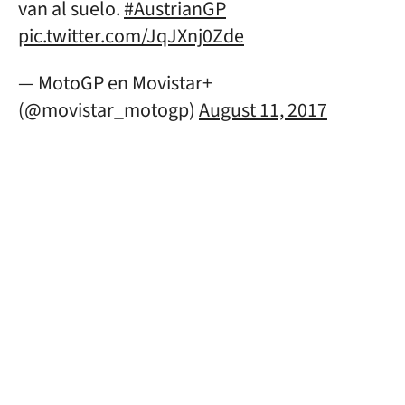
van al suelo.
#AustrianGP
pic.twitter.com/JqJXnj0Zde
— MotoGP en Movistar+
(@movistar_motogp)
August 11, 2017