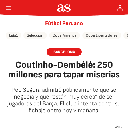
Fútbol Peruano
Liga1
Selección
Copa América
Copa Libertadores
BARCELONA
Coutinho-Dembélé: 250
millones para tapar miserias
Pep Segura admitió públicamente que se
negocia y que “están muy cerca” de ser
jugadores del Barça. El club intenta cerrar su
fichaje entre hoy y mañana.
🚫 Contenido no disponible
ASTV