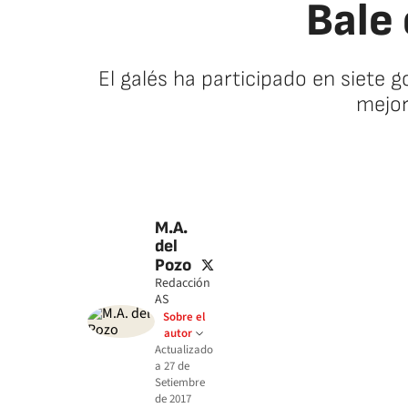
Bale 
El galés ha participado en siete g
mejor
M.A.
del
twitter
Pozo
Redacción
AS
Sobre el
autor
Actualizado
a
27 de
Setiembre
de 2017