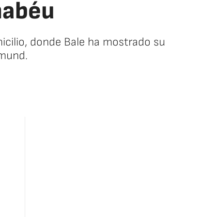
rnabéu
omicilio, donde Bale ha mostrado su
tmund.