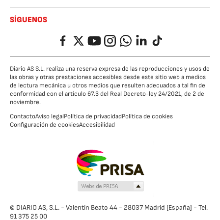
SÍGUENOS
Facebook
Twitter
YouTube
Instagram
Whatsapp
LinkedIn
TikTok
Diario AS S.L. realiza una reserva expresa de las reproducciones y usos de
las obras y otras prestaciones accesibles desde este sitio web a medios
de lectura mecánica u otros medios que resulten adecuados a tal fin de
conformidad con el artículo 67.3 del Real Decreto-ley 24/2021, de 2 de
noviembre.
Contacto
Aviso legal
Política de privacidad
Política de cookies
Configuración de cookies
Accesibilidad
© DIARIO AS, S.L. - Valentín Beato 44 - 28037 Madrid [España] - Tel.
91 375 25 00