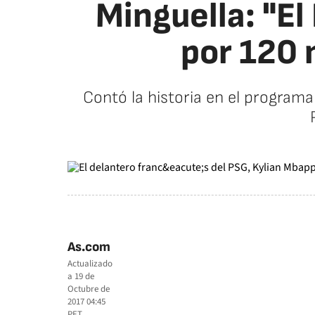
Minguella: "E
por 120 
Contó la historia en el programa
As.com
Actualizado
a
19 de
Octubre de
2017 04:45
PET