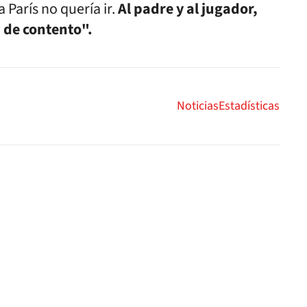
París no quería ir.
Al padre y al jugador,
a de contento".
Noticias
Estadísticas