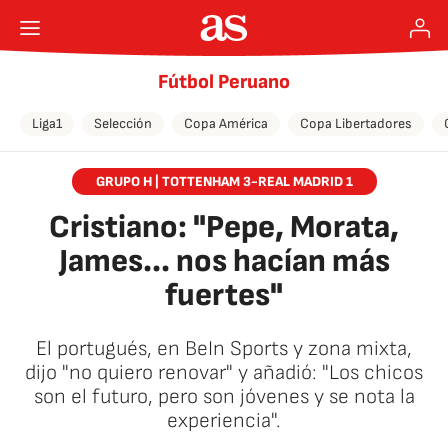
Fútbol Peruano
Liga1
Selección
Copa América
Copa Libertadores
GRUPO H | TOTTENHAM 3-REAL MADRID 1
Cristiano: "Pepe, Morata,
James... nos hacían más
fuertes"
El portugués, en BeIn Sports y zona mixta,
dijo "no quiero renovar" y añadió: "Los chicos
son el futuro, pero son jóvenes y se nota la
experiencia".