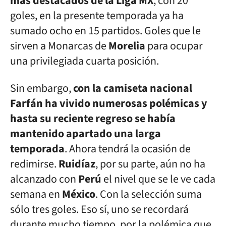
más destacados de la Liga MX
, con 20
goles, en la presente temporada ya ha
sumado ocho en 15 partidos. Goles que le
sirven a Monarcas de
Morelia
para ocupar
una privilegiada cuarta posición.
Sin embargo,
con la camiseta nacional
Farfán ha vivido numerosas polémicas y
hasta su reciente regreso se había
mantenido apartado una larga
temporada
. Ahora tendrá la ocasión de
redimirse.
Ruidíaz
, por su parte, aún no ha
alcanzado con
Perú
el nivel que se le ve cada
semana en
México
. Con la selección suma
sólo tres goles. Eso sí, uno se recordará
durante mucho tiempo, por la polémica que