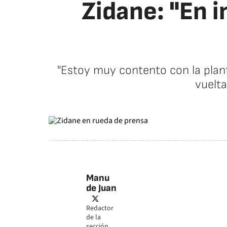
Zidane: "En i
"Estoy muy contento con la plant
vuelta
Manu
de Juan
twitter
Redactor
de la
sección