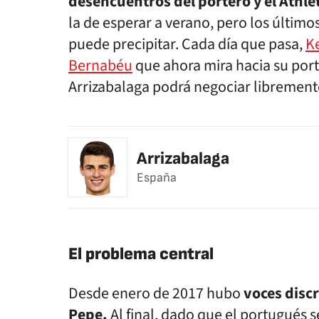
desencuentros del portero y el Athle
la de esperar a verano, pero los últim
puede precipitar. Cada día que pasa,
Ke
Bernabéu
que ahora mira hacia su port
Arrizabalaga podrá negociar librement
Arrizabalaga
España
El problema central
Desde enero de 2017 hubo
voces disc
Pepe.
Al final, dado que el portugués 