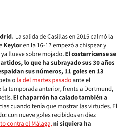
adrid.
La salida de Casillas en 2015 calmó la
de
Keylor
en la 16-17 empezó a chispear y
 ya llueve sobre mojado.
El costarricense se
partidos, lo que ha subrayado sus 30 años
espaldan sus números, 11 goles en 13
oeta o
la del martes pasado
ante el
 la temporada anterior, frente a Dortmund,
Betis.
El chaparrón ha calado también a
ncias cuando tenía que mostrar las virtudes. El
ido: con nueve goles recibidos en diez
lto contra el Málaga,
ni siquiera ha