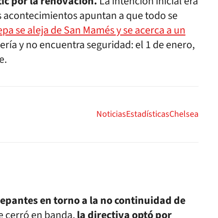
tic por la renovación.
La intención inicial era
os acontecimientos apuntan a que todo se
pa se aleja de San Mamés y se acerca a un
ería y no encuentra seguridad: el 1 de enero,
e.
Noticias
Estadísticas
Chelsea
repantes en torno a la no continuidad de
se cerró en banda,
la directiva optó por