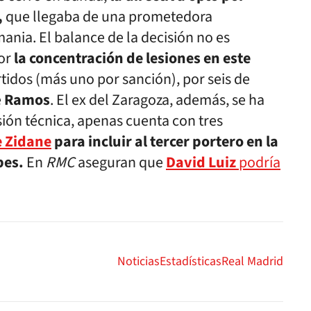
,
que llegaba de una prometedora
ania. El balance de la decisión no es
or
la concentración de lesiones en este
tidos (más uno por sanción), por seis de
e
Ramos
. El ex del Zaragoza, además, se ha
sión técnica, apenas cuenta con tres
e Zidane
para incluir al tercer portero en la
bes.
En
RMC
aseguran que
David Luiz
podría
Noticias
Estadísticas
Real Madrid