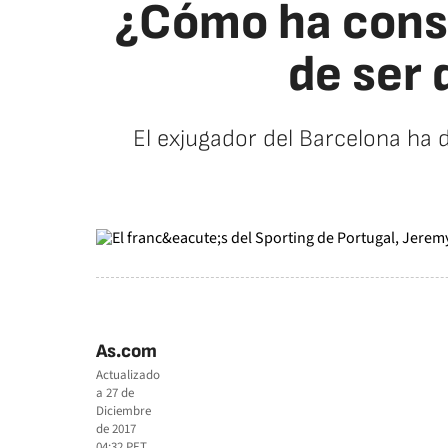
¿Cómo ha conse
de ser 
El exjugador del Barcelona ha d
As.com
Actualizado
a
27 de
Diciembre
de 2017
04:32
PET