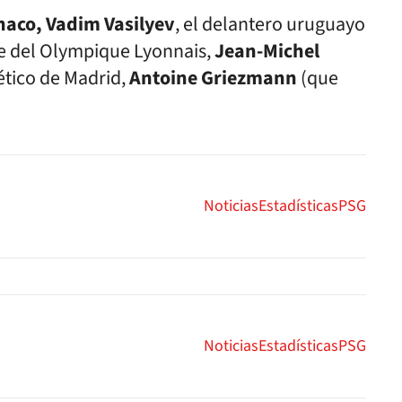
naco, Vadim Vasilyev
, el delantero uruguayo
te del Olympique Lyonnais,
Jean-Michel
lético de Madrid,
Antoine Griezmann
(que
Noticias
Estadísticas
PSG
Noticias
Estadísticas
PSG