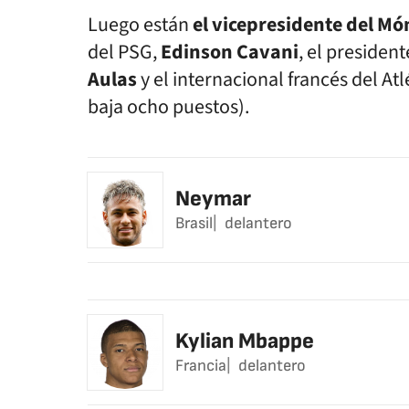
Luego están
el vicepresidente del Mó
del PSG,
Edinson Cavani
, el presiden
Aulas
y el internacional francés del At
baja ocho puestos).
Neymar
Brasil
delantero
Kylian Mbappe
Francia
delantero