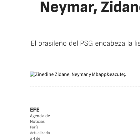
Neymar, Zidane
El brasileño del PSG encabeza la li
EFE
Agencia de
Noticias
París
Actualizado
a
4 de