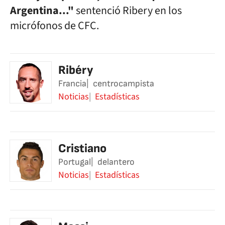
Argentina..."
sentenció Ribery en los
micrófonos de CFC.
Ribéry
Francia
centrocampista
Noticias
Estadísticas
Cristiano
Portugal
delantero
Noticias
Estadísticas