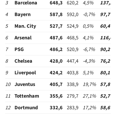
3
Barcelona
648,3
620,2
4,5%
137,2
4
Bayern
587,8
592,0
-0,7%
97,7
5
Man. City
527,7
524,9
0,5%
60,4
6
Arsenal
487,6
468,5
4,1%
116,4
7
PSG
486,2
520,9
-6,7%
90,2
8
Chelsea
428,0
447,4
-4,3%
76,2
9
Liverpool
424,2
403,8
5,1%
80,1
10
Juventus
405,7
338,9
19,7%
57,8
11
Tottenham
355,6
279,7
27,1%
52,7
12
Dortmund
332,6
283,9
17,2%
58,6