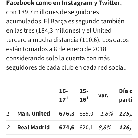
Facebook como en Instagram y Twitter
,
con 189,7 millones de seguidores
acumulados. El Barça es segundo también
en las tres (184,3 millones) y el United
tercero a mucha distancia (110,6). Los datos
están tomados a 8 de enero de 2018
considerando solo la cuenta con más
seguidores de cada club en cada red social.
16-
15-
Día de
var.
1
1
17
16
partid
1
Man. United
676,3
689,0
-1,8%
125,2
2
Real Madrid
674,6
620,1
8,8%
136,4