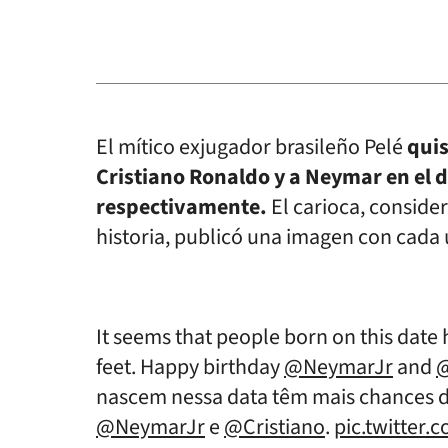
El mítico exjugador brasileño Pelé
quis
Cristiano Ronaldo y a Neymar en el 
respectivamente.
El carioca, conside
historia, publicó una imagen con cad
It seems that people born on this date 
feet. Happy birthday
@NeymarJr
and
@
nascem nessa data têm mais chances de
@NeymarJr
e
@Cristiano
.
pic.twitter.