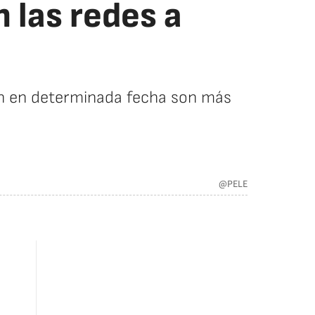
n las redes a
acen en determinada fecha son más
@PELE