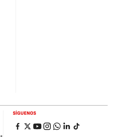
SÍGUENOS
Facebook
Twitter
YouTube
Instagram
Whatsapp
LinkedIn
TikTok
as