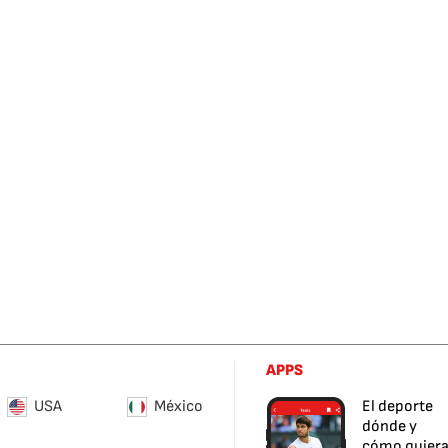
APPS
USA
México
El deporte
dónde y
cómo quier