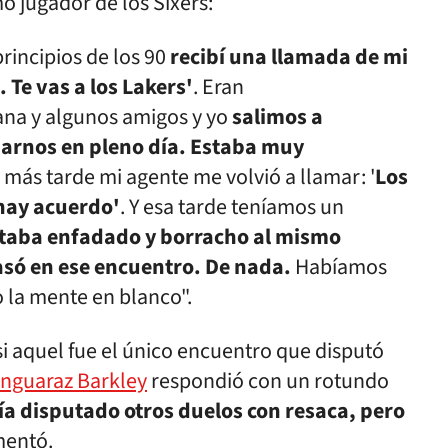
 jugador de los Sixers:
rincipios de los 90
recibí una llamada de mi
 Te vas a los Lakers'
. Eran
na y algunos amigos y yo
salimos a
arnos en pleno día. Estaba muy
 más tarde mi agente me volvió a llamar: '
Los
 hay acuerdo'
. Y esa tarde teníamos un
taba enfadado y borracho al mismo
asó en ese encuentro. De nada.
Habíamos
 la mente en blanco".
 aquel fue el único encuentro que disputó
enguaraz Barkley
respondió con un rotundo
a disputado otros duelos con resaca, pero
mentó.