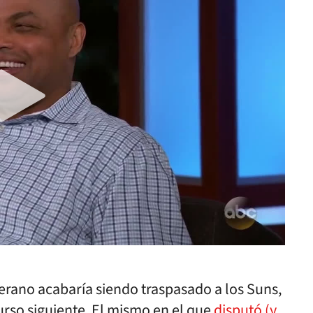
erano acabaría siendo traspasado a los Suns,
urso siguiente. El mismo en el que
disputó (y