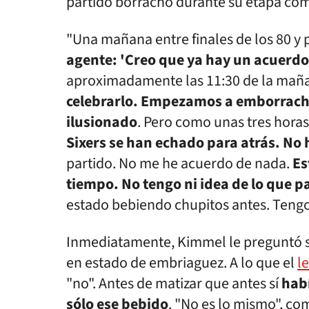
partido borracho durante su etapa como
"Una mañana entre finales de los 80 y p
agente: 'Creo que ya hay un acuerdo.
aproximadamente las 11:30 de la maña
celebrarlo. Empezamos a emborrach
ilusionado
. Pero como unas tres horas
Sixers se han echado para atrás. No
partido. No me he acuerdo de nada.
Es
tiempo. No tengo ni idea de lo que p
estado bebiendo chupitos antes. Tengo
Inmediatamente, Kimmel le preguntó si
en estado de embriaguez. A lo que el
l
"no". Antes de matizar que antes sí
habí
sólo ese bebido
. "No es lo mismo", co