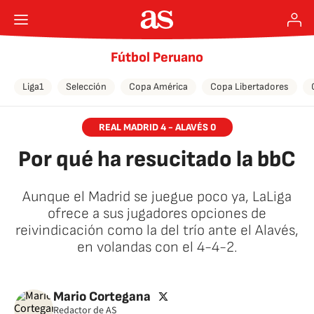
Fútbol Peruano
Liga1
Selección
Copa América
Copa Libertadores
REAL MADRID 4 - ALAVÉS 0
Por qué ha resucitado la bbC
Aunque el Madrid se juegue poco ya, LaLiga
ofrece a sus jugadores opciones de
reivindicación como la del trío ante el Alavés,
en volandas con el 4-4-2.
🚫 Contenido no disponible
twitter
Mario Cortegana
Redactor de AS