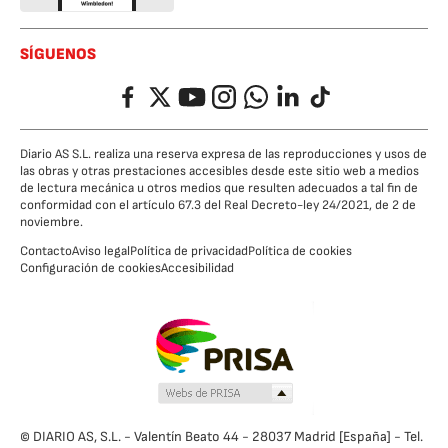
SÍGUENOS
Facebook
Twitter
YouTube
Instagram
Whatsapp
LinkedIn
TikTok
Diario AS S.L. realiza una reserva expresa de las reproducciones y usos de
las obras y otras prestaciones accesibles desde este sitio web a medios
de lectura mecánica u otros medios que resulten adecuados a tal fin de
conformidad con el artículo 67.3 del Real Decreto-ley 24/2021, de 2 de
noviembre.
Contacto
Aviso legal
Política de privacidad
Política de cookies
Configuración de cookies
Accesibilidad
© DIARIO AS, S.L. - Valentín Beato 44 - 28037 Madrid [España] - Tel.