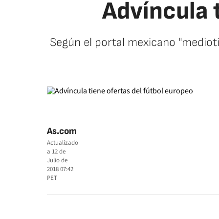
Advíncula 
Según el portal mexicano "medioti
As.com
Actualizado
a
12 de
Julio de
2018 07:42
PET