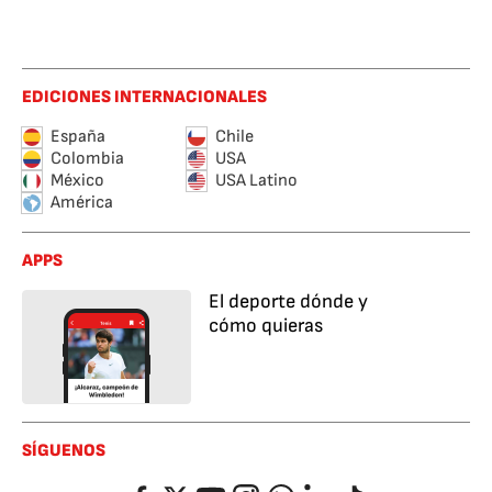
EDICIONES INTERNACIONALES
España
Chile
Colombia
USA
México
USA Latino
América
APPS
El deporte dónde y
cómo quieras
SÍGUENOS
Facebook
Twitter
YouTube
Instagram
Whatsapp
LinkedIn
TikTok