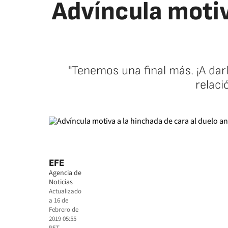
Advíncula motiv
"Tenemos una final más. ¡A dar
relaci
EFE
Agencia de
Noticias
Actualizado
a
16 de
Febrero de
2019 05:55