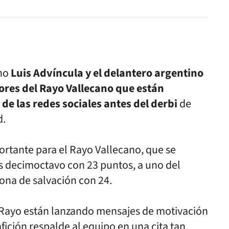
ano
Luis
Advíncula y el delantero argentino
ores del Rayo Vallecano que están
 de las
redes sociales antes del derbi
de
d.
portante para el Rayo Vallecano,
que se
Es decimoctavo con 23 puntos,
a uno del
zona de salvación con
24.
l Rayo están lanzando mensajes
de motivación
afición respalde
al equipo en una cita tan