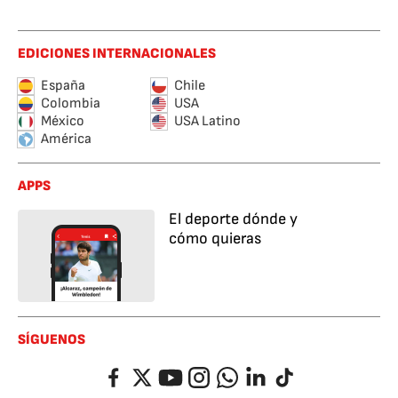
EDICIONES INTERNACIONALES
España
Chile
Colombia
USA
México
USA Latino
América
APPS
El deporte dónde y
cómo quieras
SÍGUENOS
Facebook
Twitter
YouTube
Instagram
Whatsapp
LinkedIn
TikTok