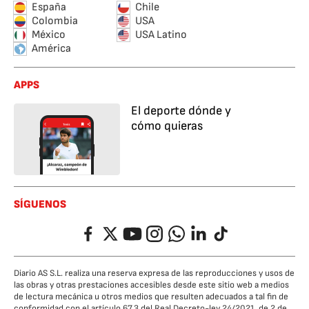
España
Chile
Colombia
USA
México
USA Latino
América
APPS
El deporte dónde y
cómo quieras
SÍGUENOS
Facebook
Twitter
YouTube
Instagram
Whatsapp
LinkedIn
TikTok
Diario AS S.L. realiza una reserva expresa de las reproducciones y usos de
las obras y otras prestaciones accesibles desde este sitio web a medios
de lectura mecánica u otros medios que resulten adecuados a tal fin de
conformidad con el artículo 67.3 del Real Decreto-ley 24/2021, de 2 de