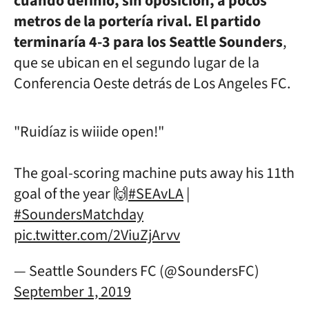
cuando definió, sin oposición, a pocos
metros de la portería rival. El partido
terminaría 4-3 para los Seattle Sounders
,
que se ubican en el segundo lugar de la
Conferencia Oeste detrás de Los Angeles FC.
"Ruidíaz is wiiide open!"
The goal-scoring machine puts away his 11th
goal of the year 🙌
#SEAvLA
|
#SoundersMatchday
pic.twitter.com/2ViuZjArvv
— Seattle Sounders FC (@SoundersFC)
September 1, 2019