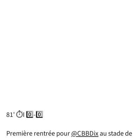
81' ⏱I 0⃣-0⃣
Première rentrée pour
@CBBDix
au stade de