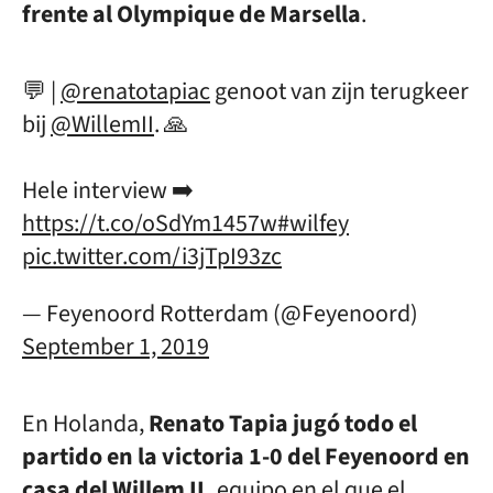
frente al Olympique de Marsella
.
💬 |
@renatotapiac
genoot van zijn terugkeer
bij
@WillemII
. 🙏
Hele interview ➡️
https://t.co/oSdYm1457w
#wilfey
pic.twitter.com/i3jTpI93zc
— Feyenoord Rotterdam (@Feyenoord)
September 1, 2019
En Holanda,
Renato Tapia jugó todo el
partido en la victoria 1-0 del Feyenoord en
casa del Willem II,
equipo en el que el