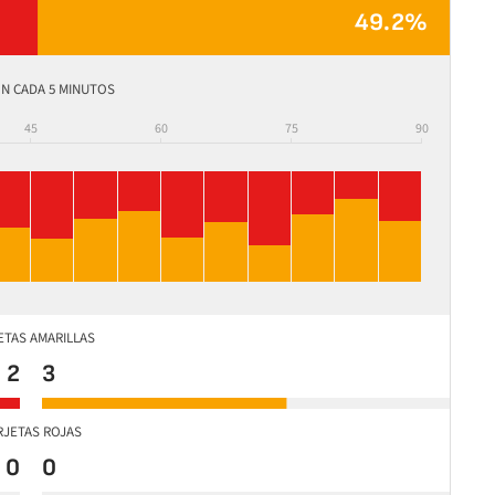
49.2%
N CADA 5 MINUTOS
45
60
75
90
ETAS AMARILLAS
2
3
RJETAS ROJAS
0
0