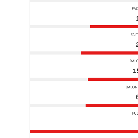
FAL
FAL
BAL
1
BALON
FU