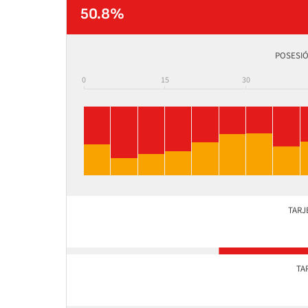
50.8%
POSESIÓ
0
15
30
TARJ
TA