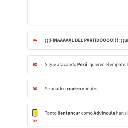
¡¡¡FINAAAAAL DEL PARTIDOOOO!!! ¡¡¡
94
Sigue atacando
Perú
, quieren el empate.
92
Se añaden
cuatro
minutos.
90
Tanto
Bentancur
como
Advíncula
han s
87