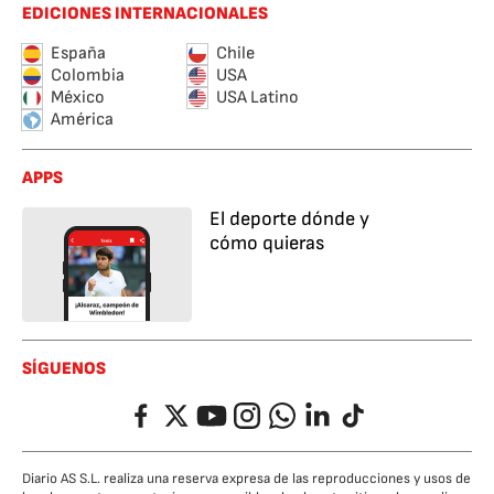
EDICIONES INTERNACIONALES
España
Chile
Colombia
USA
México
USA Latino
América
APPS
El deporte dónde y
cómo quieras
SÍGUENOS
Facebook
Twitter
YouTube
Instagram
Whatsapp
LinkedIn
TikTok
Diario AS S.L. realiza una reserva expresa de las reproducciones y usos de