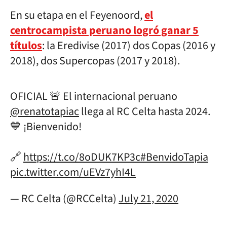
En su etapa en el Feyenoord,
el
centrocampista peruano logró ganar 5
títulos
: la Eredivise (2017) dos Copas (2016 y
2018), dos Supercopas (2017 y 2018).
OFICIAL 🚨 El internacional peruano
@renatotapiac
llega al RC Celta hasta 2024.
💙 ¡Bienvenido!
🔗
https://t.co/8oDUK7KP3c
#BenvidoTapia
pic.twitter.com/uEVz7yhI4L
— RC Celta (@RCCelta)
July 21, 2020