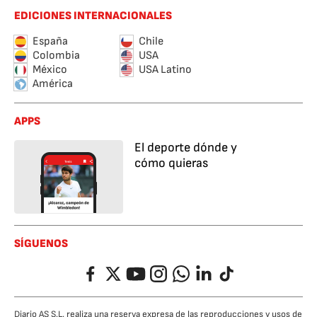
EDICIONES INTERNACIONALES
España
Chile
Colombia
USA
México
USA Latino
América
APPS
El deporte dónde y
cómo quieras
SÍGUENOS
Facebook
Twitter
YouTube
Instagram
Whatsapp
LinkedIn
TikTok
Diario AS S.L. realiza una reserva expresa de las reproducciones y usos de