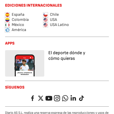
EDICIONES INTERNACIONALES
España
Chile
Colombia
USA
México
USA Latino
América
APPS
El deporte dónde y
cómo quieras
SÍGUENOS
Facebook
Twitter
YouTube
Instagram
Whatsapp
LinkedIn
TikTok
Diario AS S.L. realiza una reserva expresa de las reproducciones y usos de