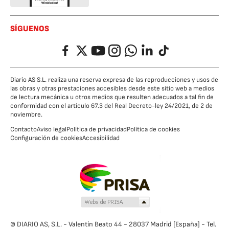
SÍGUENOS
Facebook
Twitter
YouTube
Instagram
Whatsapp
LinkedIn
TikTok
Diario AS S.L. realiza una reserva expresa de las reproducciones y usos de
las obras y otras prestaciones accesibles desde este sitio web a medios
de lectura mecánica u otros medios que resulten adecuados a tal fin de
conformidad con el artículo 67.3 del Real Decreto-ley 24/2021, de 2 de
noviembre.
Contacto
Aviso legal
Política de privacidad
Política de cookies
Configuración de cookies
Accesibilidad
© DIARIO AS, S.L. - Valentín Beato 44 - 28037 Madrid [España] - Tel.