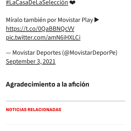
#LaCasaDeLaSelección
❤️
Míralo también por Movistar Play ▶️
https://t.co/0QaBBNQcVV
pic.twitter.com/amN6iHXLCi
— Movistar Deportes (@MovistarDeporPe)
September 3, 2021
Agradecimiento a la afición
NOTICIAS RELACIONADAS