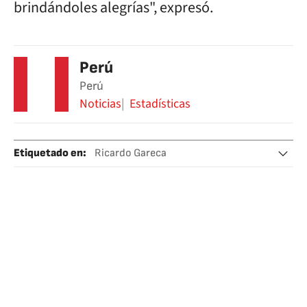
brindándoles alegrías", expresó.
Perú
Perú
Noticias
Estadísticas
Etiquetado en
:
Ricardo Gareca
Selección peruana fútbol
Selección Fútbol Uruguay
Selecciones deportivas
Fútbol
Deportes