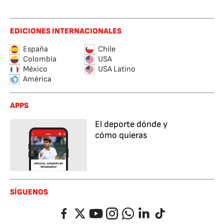
EDICIONES INTERNACIONALES
España
Chile
Colombia
USA
México
USA Latino
América
APPS
El deporte dónde y
cómo quieras
SÍGUENOS
Facebook
Twitter
YouTube
Instagram
Whatsapp
LinkedIn
TikTok