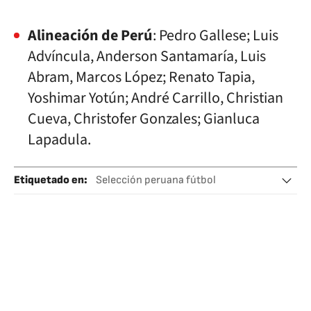
Alineación de Perú
: Pedro Gallese; Luis
Advíncula, Anderson Santamaría, Luis
Abram, Marcos López; Renato Tapia,
Yoshimar Yotún; André Carrillo, Christian
Cueva, Christofer Gonzales; Gianluca
Lapadula.
Etiquetado en
:
Selección peruana fútbol
Selección brasileña fútbol
Selección brasileña
Selecciones deportivas
Eliminatorias
Fútbol
Competiciones
Deportes