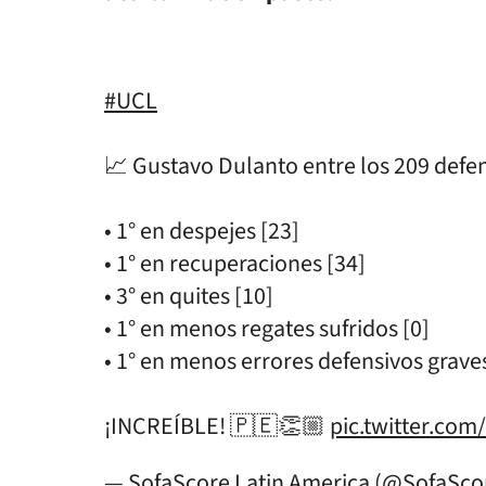
#UCL
📈 Gustavo Dulanto entre los 209 def
• 1° en despejes [23]
• 1° en recuperaciones [34]
• 3° en quites [10]
• 1° en menos regates sufridos [0]
• 1° en menos errores defensivos graves
¡INCREÍBLE! 🇵🇪👏🏼
pic.twitter.com
— SofaScore Latin America (@SofaSc