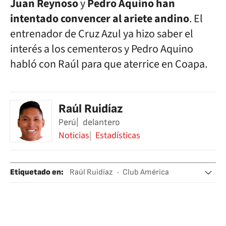
Juan Reynoso
y
Pedro Aquino han
intentado convencer al ariete andino
. El
entrenador de Cruz Azul ya hizo saber el
interés a los cementeros y Pedro Aquino
habló con Raúl para que aterrice en Coapa.
Raúl Ruidíaz
Perú
delantero
Noticias
Estadísticas
Etiquetado en
:
Raúl Ruidíaz
Club América
Cruz Azul FC
Liga BBVA Bancomer
Ligas fútbol
Equipos
Fútbol