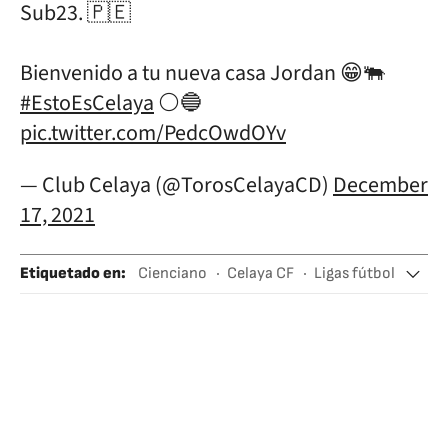
Sub23. 🇵🇪
Bienvenido a tu nueva casa Jordan 😁🐃
#EstoEsCelaya
⚪️🔵
pic.twitter.com/PedcOwdOYv
— Club Celaya (@TorosCelayaCD)
December
17, 2021
Etiquetado en
:
Cienciano
Celaya CF
Ligas fútbol
Fútbol
Equipos
Competiciones
Deportes