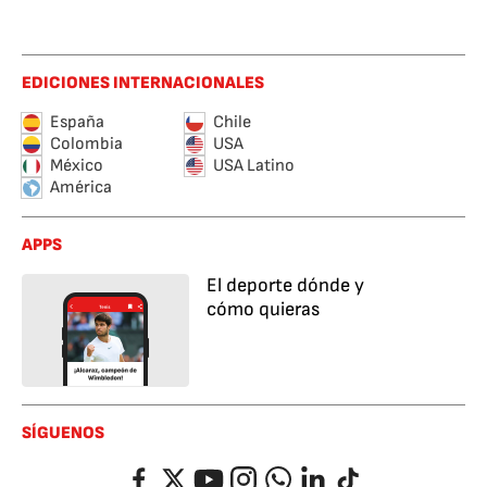
EDICIONES INTERNACIONALES
España
Chile
Colombia
USA
México
USA Latino
América
APPS
El deporte dónde y
cómo quieras
SÍGUENOS
Facebook
Twitter
YouTube
Instagram
Whatsapp
LinkedIn
TikTok