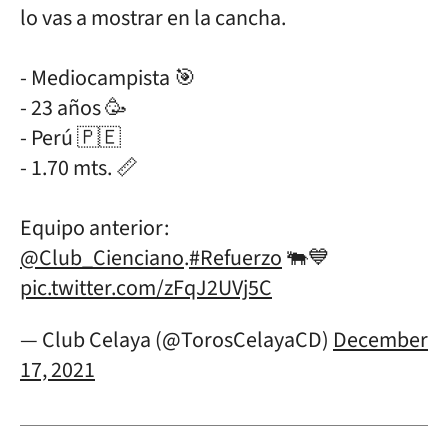
lo vas a mostrar en la cancha.
- Mediocampista 🎯
- 23 años 🥳
- Perú 🇵🇪
- 1.70 mts. 📏
Equipo anterior:
@Club_Cienciano
.
#Refuerzo
🐃💙
pic.twitter.com/zFqJ2UVj5C
— Club Celaya (@TorosCelayaCD)
December
17, 2021