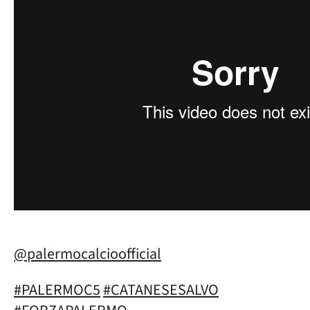
@palermocalcioofficial
#PALERMOC5
#CATANESESALVO