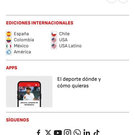
EDICIONES INTERNACIONALES
España
Chile
Colombia
USA
México
USA Latino
América
APPS
El deporte dónde y
cómo quieras
SÍGUENOS
Facebook
Twitter
YouTube
Instagram
Whatsapp
LinkedIn
TikTok