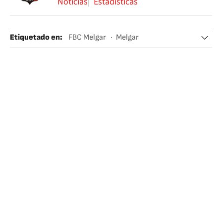
Noticias
Estadísticas
Etiquetado en
:
FBC Melgar
Melgar
Bernardo Cuesta
Copa Sudamericana
Perú