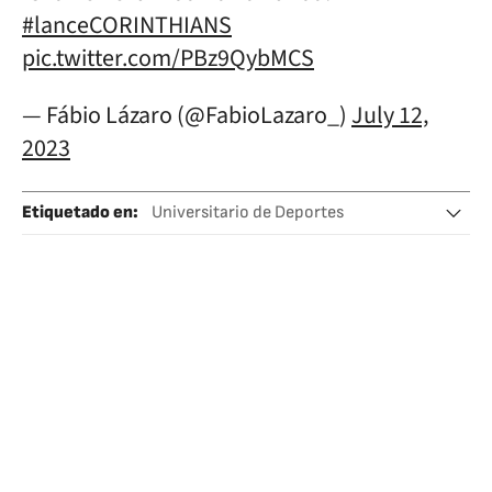
#lanceCORINTHIANS
pic.twitter.com/PBz9QybMCS
— Fábio Lázaro (@FabioLazaro_)
July 12,
2023
Etiquetado en
:
Universitario de Deportes
Jorge Fossati
Perú
Copa Sudamericana