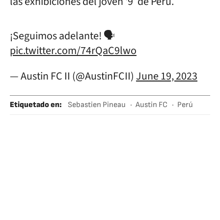
las exhibiciones del joven ‘9′ de Perú.
¡Seguimos adelante! 🗣️
pic.twitter.com/74rQaC9lwo
— Austin FC II (@AustinFCII)
June 19, 2023
Etiquetado en
:
Sebastien Pineau
Austin FC
Perú