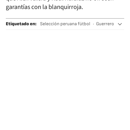
garantías con la blanquirroja.
Etiquetado en
:
Selección peruana fútbol
Guerrero
Gianluca Lapadula
Juan Reynoso
Liga de Quito