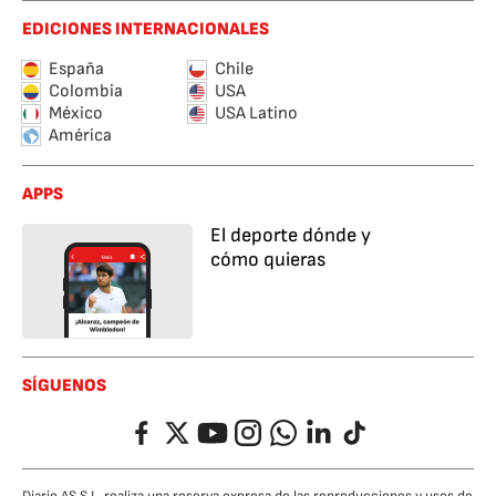
EDICIONES INTERNACIONALES
España
Chile
Colombia
USA
México
USA Latino
América
APPS
El deporte dónde y
cómo quieras
SÍGUENOS
Facebook
Twitter
YouTube
Instagram
Whatsapp
LinkedIn
TikTok
Diario AS S.L. realiza una reserva expresa de las reproducciones y usos de