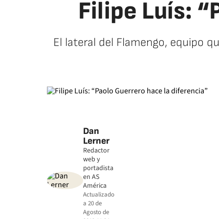
Filipe Luís: 
El lateral del Flamengo, equipo qu
Dan
Lerner
Redactor
web y
portadista
en AS
América
Actualizado
a
20 de
Agosto de