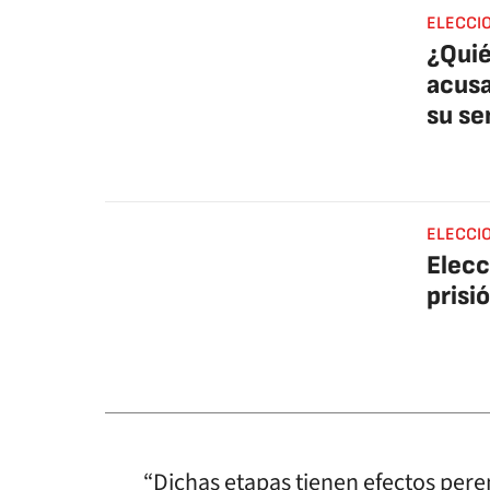
ELECCI
¿Quié
acusa
su se
ELECCI
Elecc
prisi
“Dichas etapas tienen efectos pere