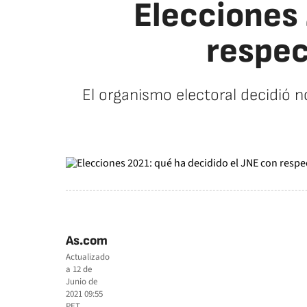
Elecciones 
respec
El organismo electoral decidió 
As.com
Actualizado
a
12 de
Junio de
2021 09:55
PET