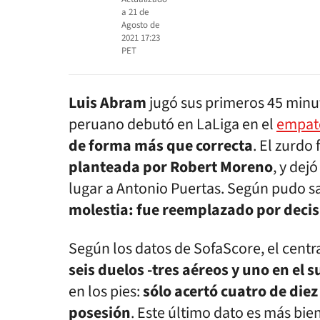
a
21 de
Agosto de
2021 17:23
PET
Luis Abram
jugó sus primeros 45 minut
peruano debutó en LaLiga en el
empate
de forma más que correcta
. El zurdo 
planteada por Robert Moreno
, y dej
lugar a Antonio Puertas. Según pudo s
molestia: fue reemplazado por decis
Según los datos de SofaScore, el centr
seis duelos -tres aéreos y uno en el s
en los pies:
sólo acertó cuatro de diez
posesión
. Este último dato es más bi