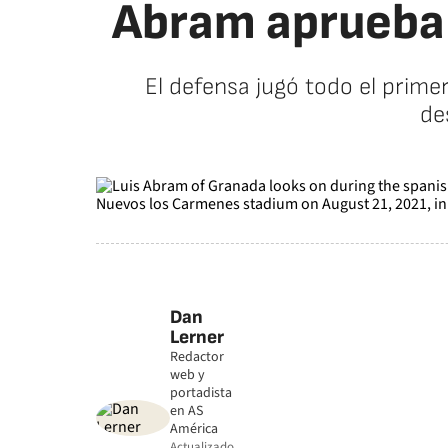
Abram aprueba e
El defensa jugó todo el prime
de
Dan
Lerner
Redactor
web y
portadista
en AS
América
Actualizado