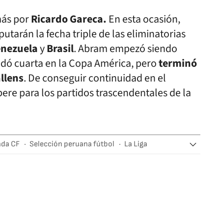
más por
Ricardo Gareca.
En esta ocasión,
utarán la fecha triple de las eliminatorias
nezuela
y
Brasil
. Abram empezó siendo
edó cuarta en la Copa América, pero
terminó
llens
. De conseguir continuidad en el
re para los partidos trascendentales de la
ada CF
Selección peruana fútbol
La Liga
lecciones deportivas
Equipos
Fútbol
deportivas
Competiciones
Deportes