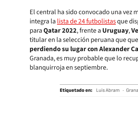
El central ha sido convocado una vez 
integra la
lista de 24 futbolistas
que disp
para
Qatar 2022
, frente a
Uruguay
,
Ve
titular en la selección peruana que qu
perdiendo su lugar con Alexander Ca
Granada, es muy probable que lo recupe
blanquirroja en septiembre.
Etiquetado en
:
Luis Abram
Gran
Ligas fútbol
Se
Organizaciones 