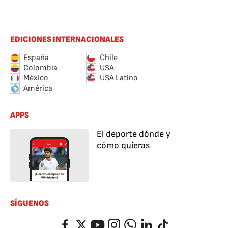
EDICIONES INTERNACIONALES
España
Chile
Colombia
USA
México
USA Latino
América
APPS
El deporte dónde y
cómo quieras
SÍGUENOS
Facebook
Twitter
YouTube
Instagram
Whatsapp
LinkedIn
TikTok