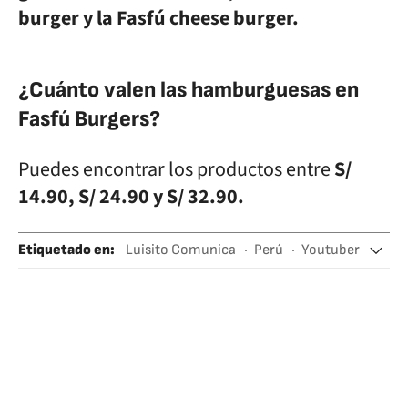
burger y la Fasfú cheese burger.
¿Cuánto valen las hamburguesas en
Fasfú Burgers?
Puedes encontrar los productos entre
S/
14.90, S/ 24.90 y S/ 32.90.
Etiquetado en
:
Luisito Comunica
Perú
Youtuber
Influencers
Youtube
Redes sociales
Usuarios internet
Famosos
Sudamérica
Latinoamérica
América
Gente
Empresas
Internet
Economía