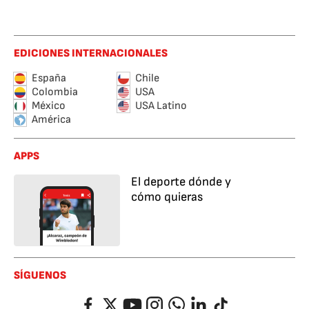
EDICIONES INTERNACIONALES
España
Chile
Colombia
USA
México
USA Latino
América
APPS
El deporte dónde y
cómo quieras
SÍGUENOS
Facebook
Twitter
YouTube
Instagram
Whatsapp
LinkedIn
TikTok