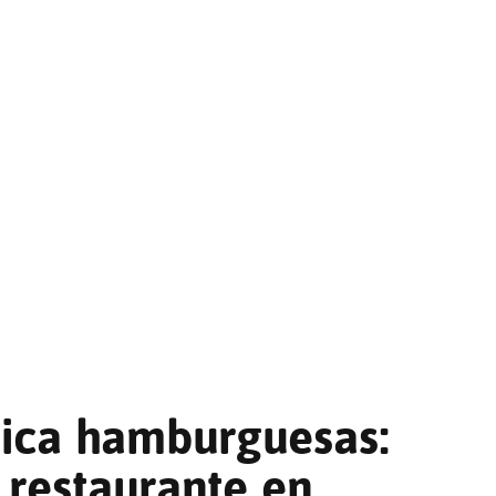
nica hamburguesas:
 restaurante en