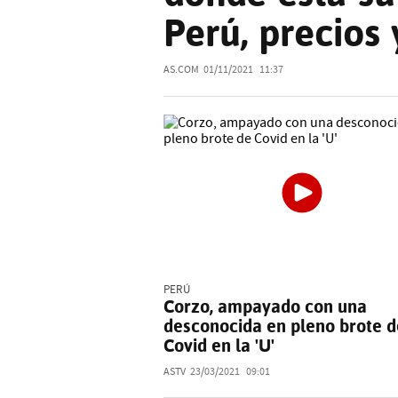
Perú, precios 
AS.COM
01/11/2021
11:37
PERÚ
Corzo, ampayado con una
desconocida en pleno brote d
Covid en la 'U'
ASTV
23/03/2021
09:01