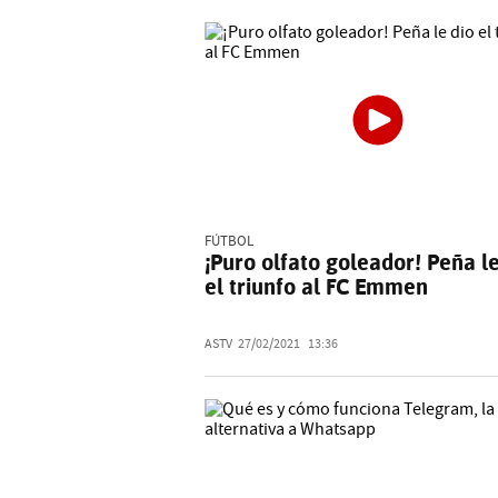
FÚTBOL
¡Puro olfato goleador! Peña le
el triunfo al FC Emmen
ASTV
27/02/2021
13:36