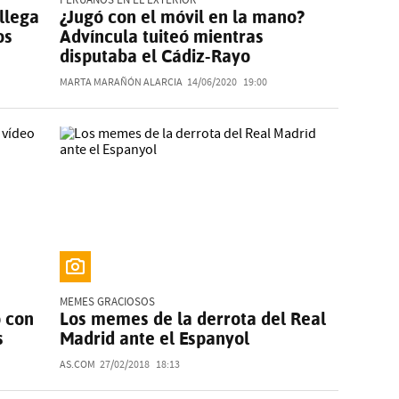
llega
¿Jugó con el móvil en la mano?
os
Advíncula tuiteó mientras
disputaba el Cádiz-Rayo
MARTA MARAÑÓN ALARCIA
14/06/2020
19:00
MEMES GRACIOSOS
o con
Los memes de la derrota del Real
s
Madrid ante el Espanyol
AS.COM
27/02/2018
18:13